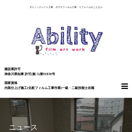
ダイノックシート工事、ガラスフィルム工事、リフォームのことなら
建設業許可
神奈川県知事 許可(般-5)第91830号
国家資格
内装仕上げ施工(化粧フィルム工事作業)一級・二級技能士在籍
ニュース